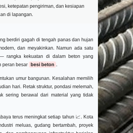
esi, ketepatan pengiriman, dan kesiapan
an di lapangan.
g berdiri gagah di tengah panas dan hujan
, modern, dan meyakinkan. Namun ada satu
a — rangka kekuatan di dalam beton yang
h peran besar
besi beton
.
enentukan umur bangunan. Kesalahan memilih
udian hari. Retak struktur, pondasi melemah,
 sering berawal dari material yang tidak
abaya terus meningkat setiap tahun 📈. Kota
ndustri meluas, gudang bertambah, proyek