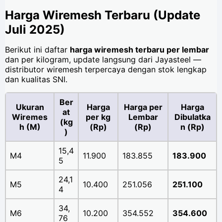
Harga Wiremesh Terbaru (Update
Juli 2025)
Berikut ini daftar
harga wiremesh terbaru per lembar
dan per kilogram, update langsung dari Jayasteel —
distributor wiremesh terpercaya dengan stok lengkap
dan kualitas SNI.
Ber
Ukuran
Harga
Harga per
Harga
at
Wiremes
per kg
Lembar
Dibulatka
(kg
h (M)
(Rp)
(Rp)
n (Rp)
)
15,4
M4
11.900
183.855
183.900
5
24,1
M5
10.400
251.056
251.100
4
34,
M6
10.200
354.552
354.600
76